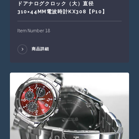
ドアナログクロック（大）直径
310×44MM電波時計KX308【P10】
Item Number 18
商品詳細