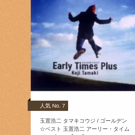
人気 No. 7
玉置浩二 タマキコウジ / ゴールデン
☆ベスト 玉置浩二 アーリー・タイム