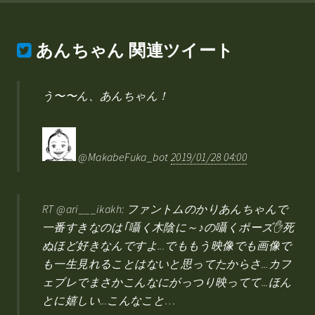
あんちゃん
関連ツイート
う〜〜ん、あんちゃん！
@MakabeFuka_bot
2019/01/28 04:00
RT @ari___ikakh: ファントムのかりあんちゃんで
一番すきなのは｢囁く木陰に～♪の囁くポーズ✋死
ぬほど好きなんですよ...でももう映像でも画像で
も一生見れることはないと思ってたからさ...カフ
ェブレでまさかこんなにがっつり映ってて...ほん
とに嬉しい...こんなこと…