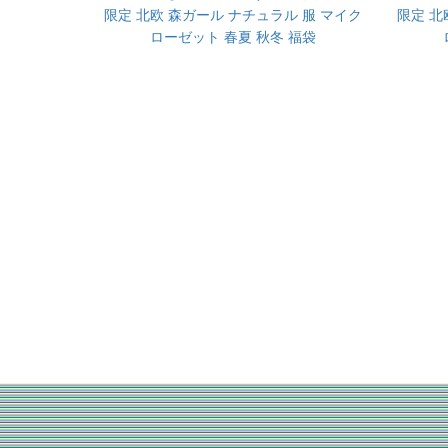
限定 北欧 森ガール ナチュラル 服 マイク
限定 北
ローゼット 春夏 秋冬 福袋