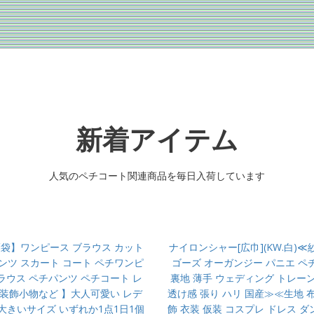
新着アイテム
人気のペチコート関連商品を毎日入荷しています
福袋】ワンピース ブラウス カット
ナイロンシャー[広巾](KW.白)≪
ンツ スカート コート ペチワンピ
ゴーズ オーガンジー パニエ ペ
ラウス ペチパンツ ペチコート レ
裏地 薄手 ウェディング トレー
 装飾小物など 】大人可愛い レデ
透け感 張り ハリ 国産≫≪生地 布
大きいサイズ いずれか1点1日1個
飾 衣装 仮装 コスプレ ドレス ダ