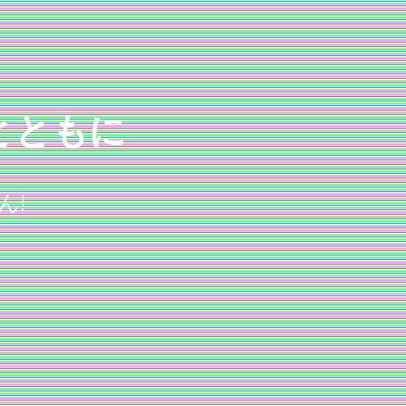
とともに
ん!