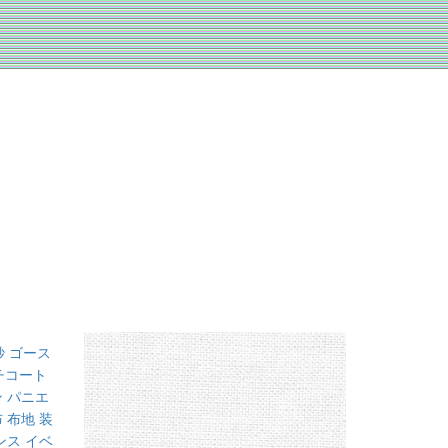
紗 ゴース
チコート
ン パニエ
 布地 装
ンス イベ