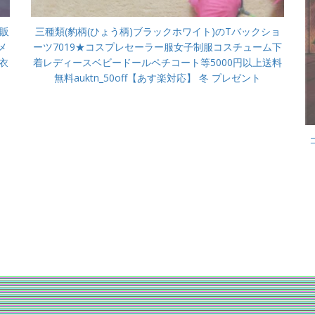
位販
三種類(豹柄(ひょう柄)ブラックホワイト)のTバックショ
メ
ーツ7019★コスプレセーラー服女子制服コスチューム下
衣
着レディースベビードールペチコート等5000円以上送料
無料auktn_50off【あす楽対応】 冬 プレゼント