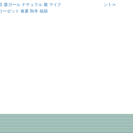
欧 森ガール ナチュラル 服 マイク
ント≫
ローゼット 春夏 秋冬 福袋